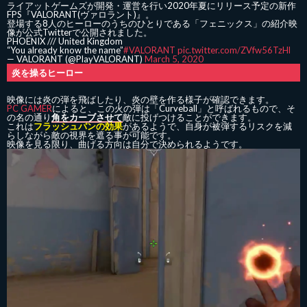
ライアットゲームズが開発・運営を行い2020年夏にリリース予定の新作
FPS『VALORANT(ヴァロラント)』。
登場する8人のヒーローのうちのひとりである「フェニックス」の紹介映
像が公式Twitterで公開されました。
PHOENIX /// United Kingdom
“You already know the name”
#VALORANT
pic.twitter.com/ZVfw56TzHl
— VALORANT (@PlayVALORANT)
March 5, 2020
炎を操るヒーロー
映像には炎の弾を飛ばしたり、炎の壁を作る様子が確認できます。
PC GAMER
によると、この火の弾は「Curveball」と呼ばれるもので、そ
の名の通り
角をカーブさせて
敵に投げつけることができます。
これは
フラッシュバンの効果
があるようで、自身が被弾するリスクを減
らしながら敵の視界を遮る事が可能です。
映像を見る限り、曲げる方向は自分で決められるようです。