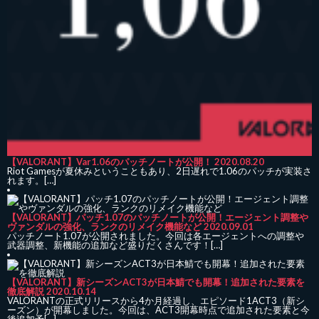
【VALORANT】Var1.06のパッチノートが公開！
2020.08.20
Riot Gamesが夏休みということもあり、2日遅れで1.06のパッチが実装さ
れます。[…]
【VALORANT】パッチ1.07のパッチノートが公開！エージェント調整や
ヴァンダルの強化、ランクのリメイク機能など
2020.09.01
パッチノート1.07が公開されました。今回は各エージェントへの調整や
武器調整、新機能の追加など盛りだくさんです！[…]
【VALORANT】新シーズンACT3が日本鯖でも開幕！追加された要素を
徹底解説
2020.10.14
VALORANTの正式リリースから4か月経過し、エピソード1ACT3（新シ
ーズン）が開幕しました。今回は、ACT3開幕時点で追加された要素と今