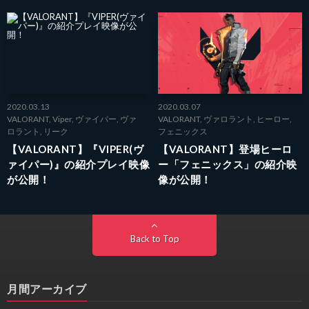
2020.03.13
2020.03.07
VALORANT
,
Viper
,
ヴァイパー
,
ヴァ
VALORANT
,
ヴァロラント
,
ヒーロー
,
ロラント
,
リーク
フェニックス
【VALORANT】『VIPER(ヴ
【VALORANT】登場ヒーロ
ァイパー)』の紹介プレイ映像
ー「フェニックス」の紹介映
が公開！
像が公開！
Back to Top
月間アーカイブ