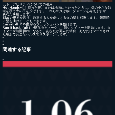
以下、アビリティについての引用
Hot Hands
-少し待った後、または地面に当たったときに、炎の小さな領
域を覆う火の玉を投げます。これらの炎は敵にダメージを与えますが、
あなたを癒します。
Blaze
-視界を遮り、通過する人を傷つける火の壁を召喚します。鋳造時
に壁を曲げることもできます。
Curveball
-角を曲がるフラッシュバンを投げます。
Run it back（ult）
-現在地をマークし、短いタイマーを開始します。タ
イマーが時間切れになるか、あなたが死んだ場合、あなたはマークされ
た場所で完全なヘルスでリスポーンします。
関連する記事