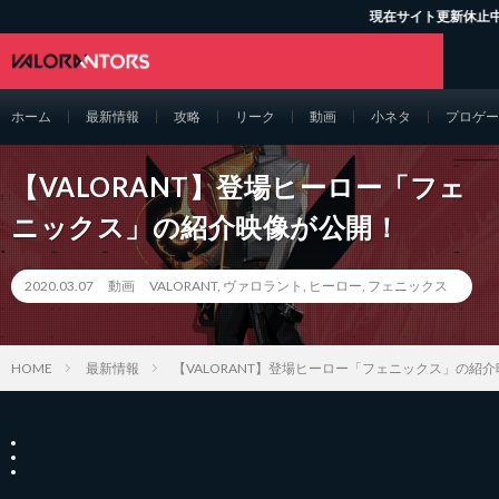
現在サイト更新休止中 - Twit
ホーム
最新情報
攻略
リーク
動画
小ネタ
プロゲー
【VALORANT】登場ヒーロー「フェ
ニックス」の紹介映像が公開！
2020.03.07
動画
VALORANT
,
ヴァロラント
,
ヒーロー
,
フェニックス
HOME
最新情報
【VALORANT】登場ヒーロー「フェニックス」の紹