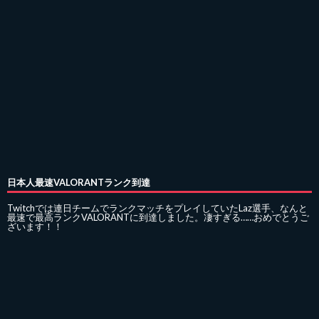
日本人最速VALORANTランク到達
Twitchでは連日チームでランクマッチをプレイしていたLaz選手、なんと
最速で最高ランクVALORANTに到達しました。凄すぎる……おめでとうご
ざいます！！