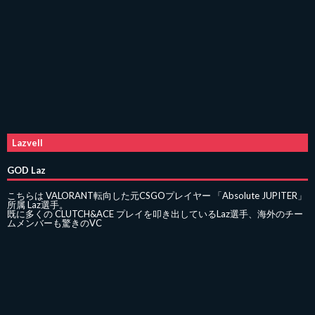
Lazvell
GOD Laz
こちらは VALORANT転向した元CSGOプレイヤー 「Absolute JUPITER」
所属 Laz選手。
既に多くの CLUTCH&ACE プレイを叩き出しているLaz選手、海外のチー
ムメンバーも驚きのVC