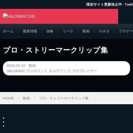
現在サイト更新休止中 - Twitterにて
ホーム
最新情報
攻略
リーク
動画
小ネタ
プロゲー
プロ・ストリーマークリップ集
2020.05.19
動画
VALORANT
,
ヴァロラント
,
キルクリップ
,
プロプレイヤー
HOME
動画
プロ・ストリーマークリップ集