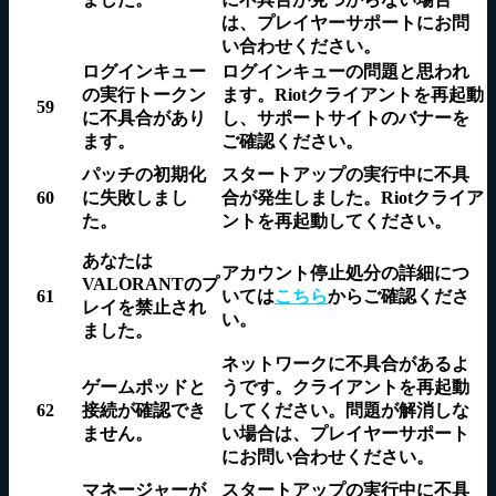
は、プレイヤーサポートに
お問
い合わせ
ください。
ログインキュー
ログインキューの問題と思われ
の実行トークン
ます。
Riotクライアントを再起動
59
に不具合があり
し、サポートサイトのバナーを
ます。
ご確認ください。
パッチの初期化
スタートアップの実行中に不具
60
に失敗しまし
合が発生しました。
Riotクライア
た。
ントを再起動
してください。
あなたは
アカウント停止処分の詳細につ
VALORANTのプ
61
いては
こちら
からご確認くださ
レイを禁止され
い。
ました。
ネットワークに不具合があるよ
ゲームポッドと
うです。
クライアントを再起動
62
接続が確認でき
してください
。問題が解消しな
ません。
い場合は、プレイヤーサポート
に
お問い合わせ
ください。
マネージャーが
スタートアップの実行中に不具