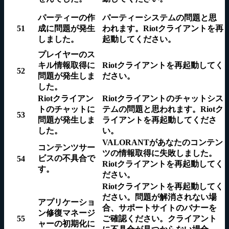
パーティーの作
パーティーシステムの問題と思
51
成に問題が発生
われます。
Riotクライアントを再
しました。
起動
してください。
プレイヤーのス
キル情報取得に
Riotクライアントを再起動
してく
52
問題が発生しま
ださい。
した。
Riotクライアン
Riotクライアントのチャットシス
トのチャットに
テムの問題と思われます。
Riotク
53
問題が発生しま
ライアントを再起動
してくださ
した。
い。
VALORANTがあなたのコンテン
コンテンツサー
ツの情報取得に失敗しました。
ビスの不具合で
54
Riotクライアントを再起動
してく
す。
ださい。
Riotクライアントを再起動
してく
ださい。問題が解消されない場
アプリケーショ
合、サポートサイトのバナーを
ン修復マネージ
55
ご確認ください。クライアント
ャーの初期化に