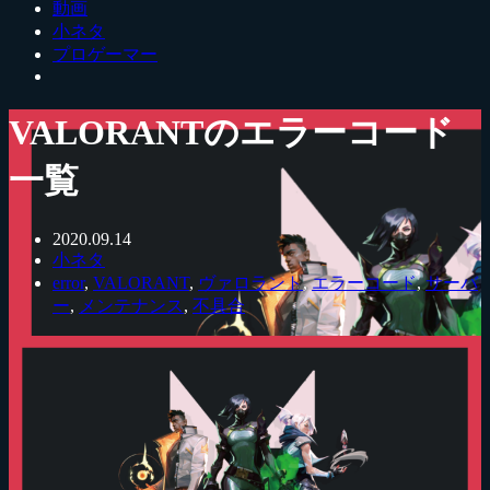
動画
小ネタ
プロゲーマー
VALORANTのエラーコード
一覧
2020.09.14
小ネタ
error
,
VALORANT
,
ヴァロラント
,
エラーコード
,
サーバ
ー
,
メンテナンス
,
不具合