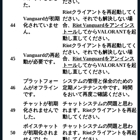
ださい。
た。
Riotクライアントを再起動
してく
Vanguardが初期
ださい。それでも解決しない場
44
化されていませ
合、
Riot Vanguardをアンインス
ん。
トール
してからVALORANTを起
動し直してください。
Riotクライアントを再起動
してく
ださい。それでも解決しない場
Vanguardの再起
45
合、
Riot Vanguardをアンインス
動が必要です。
トール
してからVALORANTを起
動し直してください。
プラットフォー
システムの管理と保全のための
46
ムがオフライン
定期メンテナンス中です。時間
です。
をおいて再度ご確認ください。
チャットが初期
チャットシステムの問題と思わ
49
化されませんで
れます。
Riotクライアントを再起
した。
動
してください。
ボイスチャット
チャットシステムの問題と思わ
50
が初期化されま
れます。
Riotクライアントを再起
せんでした。
動
してください。