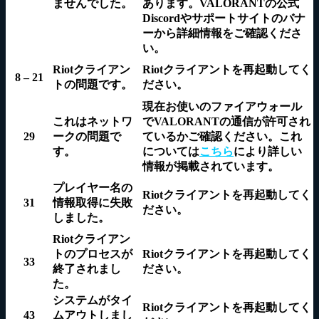
ませんでした。
あります。VALORANTの公式
Discordやサポートサイトのバナ
ーから詳細情報をご確認くださ
い。
Riotクライアン
Riotクライアントを再起動
してく
8 – 21
トの問題です。
ださい。
現在お使いの
ファイアウォール
これはネットワ
でVALORANTの通信が許可され
29
ークの問題で
ているかご確認ください。これ
す。
については
こちら
により詳しい
情報が掲載されています。
プレイヤー名の
Riotクライアントを再起動
してく
31
情報取得に失敗
ださい。
しました。
Riotクライアン
トのプロセスが
Riotクライアントを再起動
してく
33
終了されまし
ださい。
た。
システムがタイ
Riotクライアントを再起動
してく
43
ムアウトしまし