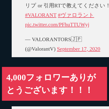
リプ or 引用RTで教えてください
#VALORANT
#ヴァロラント
pic.twitter.com/PFhuTTUWyj
— VALORANTORS🇯🇵
(@ValorantV)
September 17, 2020
4,000フォロワーありが
とうございます！！！