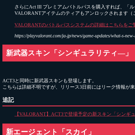
さらにAct III プレミアムバトルパスを購入すれば
VALORANTアイテムのティアもアンロックされます
VALORANTのバトルパスシステムの詳細はこちらをご
https://playvalorant.com/ja-jp/news/game-updates/what-s-new-in
新武器スキン「シンギュラリティ―」
ACT3と同時に新武器スキンも登場します。
こちらは詳細不明ですが、リリース3日前にはリーク情報が
追記
【VALORANT】ACT3で登場予定の新スキン「シン
新エージェント「スカイ」