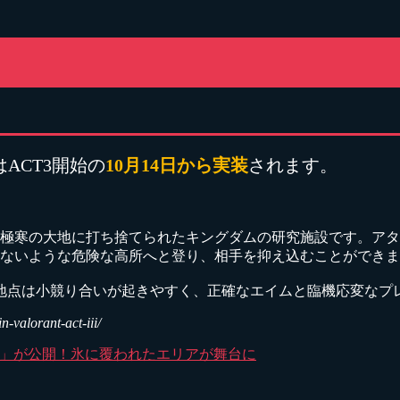
はACT3開始の
10月14日から実装
されます。
極寒の大地に打ち捨てられたキングダムの研究施設です。アタ
ないような危険な高所へと登り、相手を抑え込むことができま
地点は小競り合いが起きやすく、正確なエイムと臨機応変なプ
-valorant-act-iii/
BOX」が公開！氷に覆われたエリアが舞台に