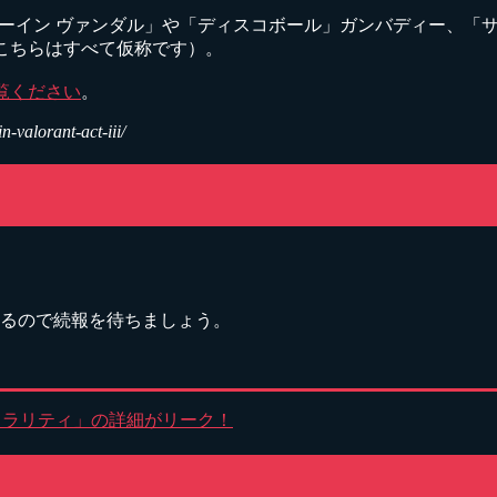
、「ルーイン ヴァンダル」や「ディスコボール」ガンバディー、
（こちらはすべて仮称です）。
覧ください
。
-valorant-act-iii/
来るので続報を待ちましょう。
ギュラリティ」の詳細がリーク！