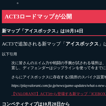
ACT3ロードマップが公開
新マップ「アイスボックス」は10月14日
ACT3で追加される新マップ「
アイスボックス
」
以下引用
次に皆さんのエイム力や戦闘の手腕が試される場所は、
置し、ディフェンダーはジップラインを使って今までに
さらにアイスボックスに存在する2箇所のスパイク設置
https://playvalorant.com/ja-jp/news/game-updates/what-s-new-in
【VALORANT】ACT3から登場する新マップ「ICE
コンペティティブは10月28日から