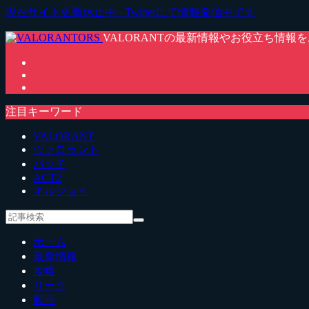
現在サイト更新休止中 - Twitterにて情報発信中です
VALORANTの最新情報やお役立ち情報
注目キーワード
VALORANT
ヴァロラント
パッチ
ACT2
キルジョイ
ホーム
最新情報
攻略
リーク
動画