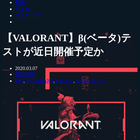
動画
小ネタ
プロゲーマー
【VALORANT】β(ベータ)テ
ストが近日開催予定か
2020.03.07
最新情報
FPS
,
VALORANT
,
βテスト
,
ヴァロラント