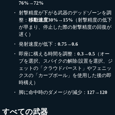
76%→72%
射撃精度が下がる武器のデッドゾーンを調
整：
移動速度30%→15%
（射撃精度の低下
が早まり、停止した際の射撃精度の回復が
遅く）
発射速度が低下：
0.75→0.6
即座に構える時間を調整：
0.3→0.5
（オー
ブを選択、スパイクの解除/設置を選択、ジ
ェットの「クラウドバースト」やフェニッ
クスの「カーブボール」を使用した後の即
時構え）
脚に命中時のダメージが減少：
127→120
すべての武器