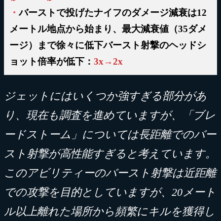
・
バーストで投げたナイフのダメージ減衰は12
メートル地点から始まり、最大減衰値（35ダメ
ージ）まで徐々に低下バースト射撃の
ヘッドシ
ョット倍率が低下：
3x→2x
ジェットにはいくつか強すぎる部分があ
り、現在も調査を進めていますが、「ブレ
ードストーム」については長距離でのバー
スト射撃が高性能すぎると考えています。
このアビリティーのバースト射撃は近距離
での攻撃を目的としていますが、20メート
ル以上離れた場所から頻繁にキルを獲得し